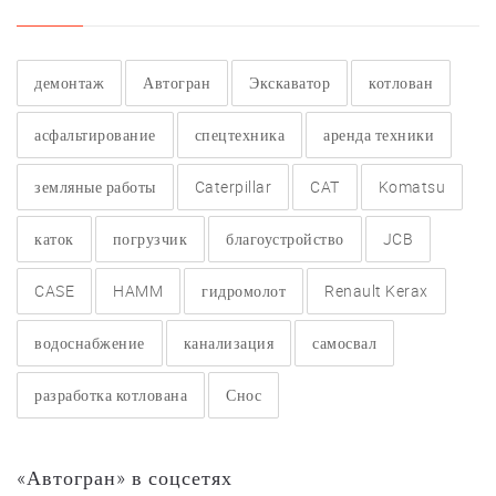
демонтаж
Автогран
Экскаватор
котлован
асфальтирование
спецтехника
аренда техники
земляные работы
Caterpillar
CAT
Komatsu
каток
погрузчик
благоустройство
JCB
CASE
HAMM
гидромолот
Renault Kerax
водоснабжение
канализация
самосвал
разработка котлована
Снос
«Автогран» в соцсетях