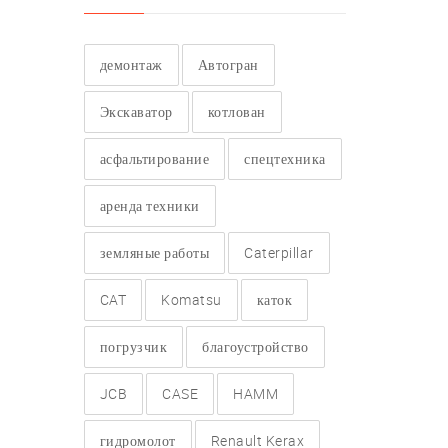
демонтаж
Автогран
Экскаватор
котлован
асфальтирование
спецтехника
аренда техники
земляные работы
Caterpillar
CAT
Komatsu
каток
погрузчик
благоустройство
JCB
CASE
HAMM
гидромолот
Renault Kerax