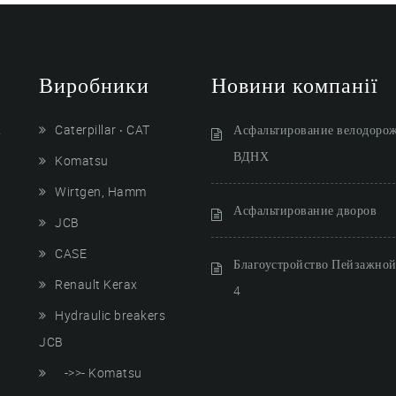
Виробники
Новини компанії
і
Caterpillar ‧ CAT
Асфальтирование велодоро
ВДНХ
Komatsu
Wirtgen, Hamm
Асфальтирование дворов
JCB
CASE
Благоустройство Пейзажной 
Renault Kerax
4
Hydraulic breakers
JCB
->>- Komatsu