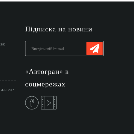
Підписка на новини
жек
«Автогран» в
соцмережах
аллеи -