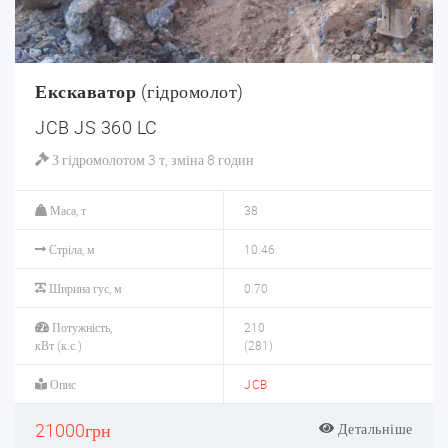
Екскаватор
(гідромолот)
JCB JS 360 LC
З гідромолотом 3 т, зміна 8 годин
Маса, т
38
Стріла, м
10.46
Ширина гус, м
0.70
Потужність,
210
кВт (к.с.)
(281)
Опис
JCB
21000грн
Детальніше