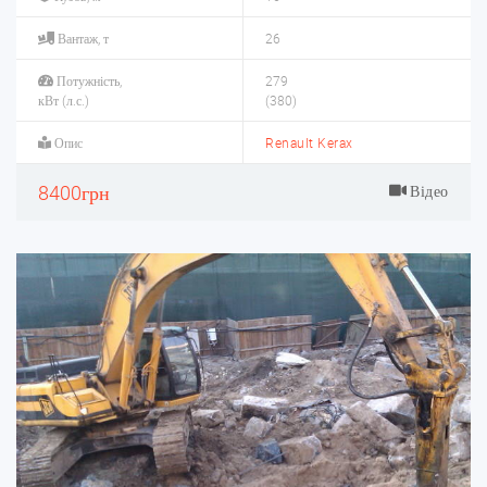
Вантаж, т
26
Потужність,
279
кВт (л.с.)
(380)
Опис
Renault Kerax
8400грн
Відео