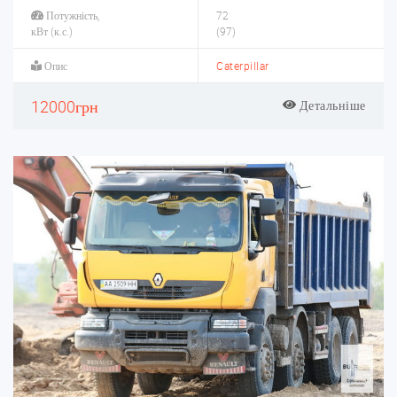
Потужність,
72
кВт (к.с.)
(97)
Опис
Caterpillar
12000грн
Детальніше