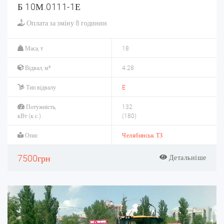
Б 10М.0111-1Е
Оплата за зміну 8 годинин
Маса, т
18
Відвал, м³
4.28
Тип відвалу
E
Потужність,
132
кВт (к.с.)
(180)
Опис
Челябинськ ТЗ
7500грн
Детальніше