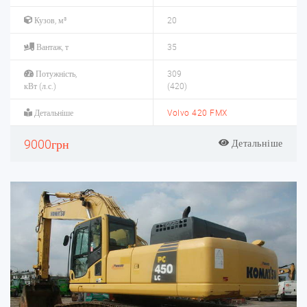
Кузов, м³
20
Вантаж, т
35
Потужність,
309
кВт (л.с.)
(420)
Детальніше
Volvo 420 FMX
9000грн
Детальніше