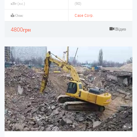
кВт (л.с.)
(90)
Опис
Case Corp.
4800грн
Відео