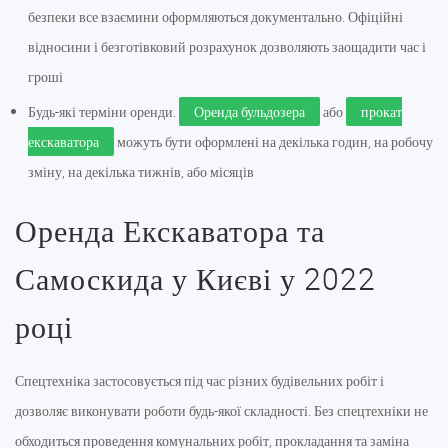
безпеки все взаємини оформляються документально. Офіційні
відносини і безготівковий розрахунок дозволяють заощадити час і
гроші
Будь-які терміни оренди.
Оренда бульдозера
або
прокат
екскаватора
можуть бути оформлені на декілька годин, на робочу
зміну, на декілька тижнів, або місяців
Оренда Екскаватора та
Самоскида у Києві у 2022
році
Спецтехніка застосовується під час різних будівельних робіт і
дозволяє виконувати роботи будь-якої складності. Без спецтехніки не
обходиться проведення комунальних робіт, прокладання та заміна