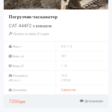
Погрузчик-экскаватор
CAT 444F2 з ковшом
Оплата за зміну 8 годин
Маса, т
9.6-11.5
Ковш., кг
767
Ковш, м³
1.15
Потужність,
74.5
кВт (к.с.)
(100.6)
Детальніше
Caterpillar
7200грн
Детальніше