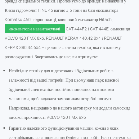
оренда спеціальної техніки. Пропонуємо до оренди: найважчий у
Києві гідромолот FINE 45 вагою 3,5 тонн на базі екскаватора
Komatsu 450, гідроножиці, ковшовий екскаватор Hitachi,
екскаватори-навантажувачі
CAT 444F2 і CAT 444E, самоскиди
VOLVO 420 FMX 8x6, RENAULT KERAX 440.42 8x4 і RENAULT
KERAX 380.34 6x4 – це лише частина техніки, яка є в нашому
розпорядженні. Звертаючись до нас, ви отримуєте:
Необхідну техніку для підготовчих і будівельних робіт, в
залежності від вашої потреби. При цьому наш парк власної
будівельної спецтехніки постійно поповнюється новими
машинами, щоб надавати замовникам потрібні послуги.
Наприклад, нещодавно до нашого автопарку ми додали самоскид
високої прохідності VOLVO 420 FMX 8x6
Гарантію належного функціонування машин, кожна з яких
сертифікована для проведення будівельних робіт. Вся спецтехніка