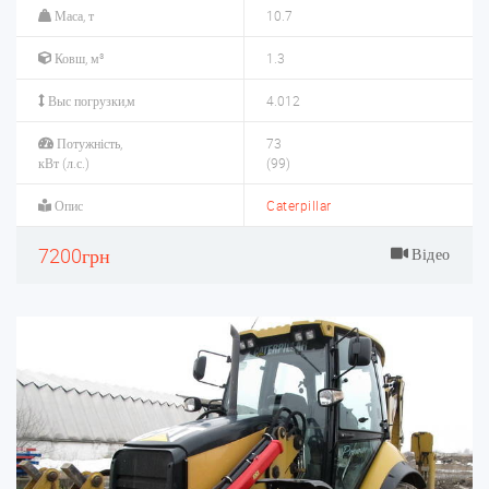
Маса, т
10.7
Ковш, м³
1.3
Выс погрузки,м
4.012
Потужність,
73
кВт (л.с.)
(99)
Опис
Caterpillar
7200грн
Відео