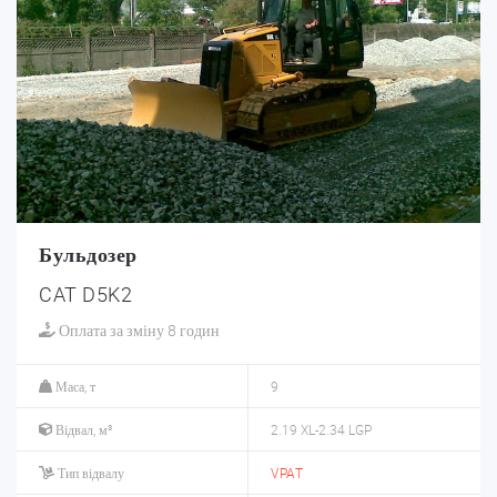
Бульдозер
CAT D5K2
Оплата за зміну 8 годин
Маса, т
9
Відвал, м³
2.19 XL-2.34 LGP
Тип відвалу
VPAT