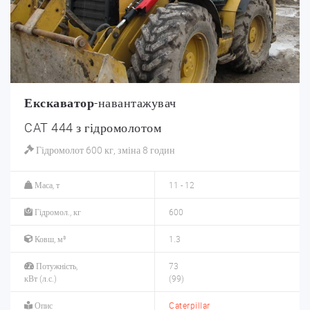
Екскаватор
-навантажувач
CAT 444 з гідромолотом
Гідромолот 600 кг, зміна 8 годин
Маса, т
11 - 12
Гідромол., кг
600
Ковш, м³
1.3
Потужність,
73
кВт (л.с.)
(99)
Опис
Caterpillar