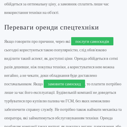
обійдеться за оптимальну ціну, а замовник сплатить лише час
використання техніки на об'єкті.
Переваги оренди спецтехніки
Якщо говорити про причини, через які
послуги самоскидів
сьогодні користуються такою популярністю, слід обов'язково
виділити такий аспект, як доступні ціни. Оренда обійдеться в сотні
разів дешевше, ніж покупка техніки, а користуватися нею можна
негайно, а не чекати, доки обладнання буде доставлено
постачальником. Якщо
замовити самоскид
, то платити потрібно
лише за час його експлуатації. Будівельній компанії не доведеться
турбуватися про купівлю палива чи ГСМ, без яких неможливо
забезпечити справну службу. Не потрібно також наймати механіка та
оператора, які займатимуться обслуговуванням техніки. Оренда
позбавляє компанії таких витрат, як покупка ангару, паркування, або