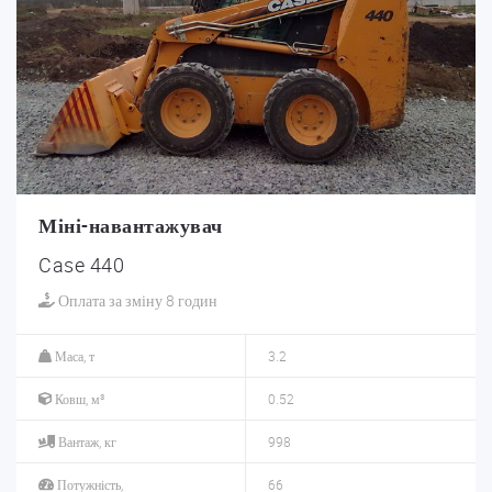
Міні-навантажувач
Case 440
Оплата за зміну 8 годин
Маса, т
3.2
Ковш, м³
0.52
Вантаж, кг
998
Потужність,
66