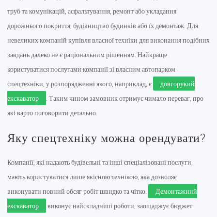
труб та комунікацій, асфальтування, ремонт або укладання
дорожнього покриття, будівництво будинків або їх демонтаж. Для
невеликих компаній купівля власної техніки для виконання подібних
завдань далеко не є раціональним рішенням. Найкраще
користуватися послугами компанії зі власним автопарком
спецтехніки, у розпорядженні якого, наприклад, є
довгорукий
екскаватор
. Таким чином замовник отримує чимало переваг, про
які варто поговорити детально.
Яку спецтехніку можна орендувати?
Компанії, які надають будівельні та інші спеціалізовані послуги,
мають користуватися лише якісною технікою, яка дозволяє
виконувати повний обсяг робіт швидко та чітко.
Демонтажний
екскаватор
виконує найскладніші роботи, заощаджує бюджет