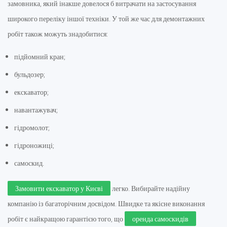
замовника, який інакше довелося б витрачати на застосування
широкого переліку іншої техніки. У той же час для демонтажних
робіт також можуть знадобитися:
підйомний кран;
бульдозер;
екскаватор;
навантажувач;
гідромолот;
гідроножиці;
самоскид.
Замовити екскаватор у Києві
легко. Вибирайте надійну
компанію із багаторічним досвідом. Швидке та якісне виконання
робіт є найкращою гарантією того, що
оренда самоскидів