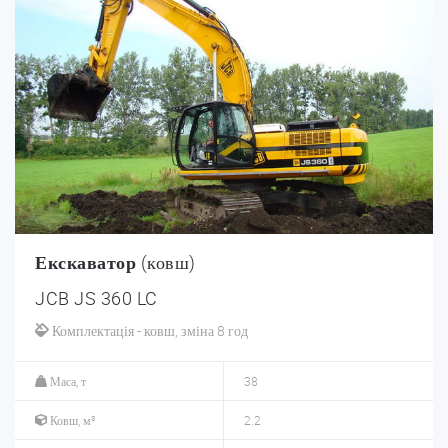
Екскаватор
(ковш)
JCB JS 360 LC
Комплектація - ковш, зміна 8 год
Маса, т
38
Ковш, м³
2.2