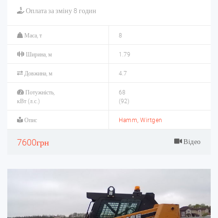
Оплата за зміну 8 годин
Маса, т
8
Ширина, м
1.79
Довжина, м
4.7
Потужність,
68
кВт (л.с.)
(92)
Опис
Hamm, Wirtgen
7600грн
Відео