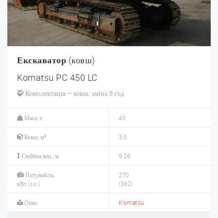
Екскаватор
(ковш)
Komatsu PC 450 LC
Комплектація — ковш, зміна 8 год
Маса, т
45
Ковш, м³
3.5
Глибина коп., м
9.26
Потужність,
270
кВт (л.с.)
(362)
Опис
Komatsu