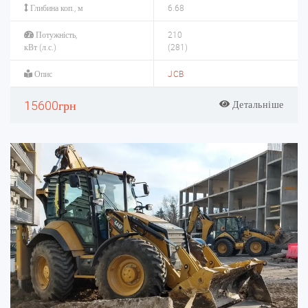
Глибина коп., м
6.68
Потужність,
210
кВт (л.с.)
(281)
Опис
JCB
15600грн
Детальніше