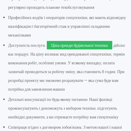
регулярно проходить планове техобслуговування
Професійних водіїв і операторів спецтехніки, які мають відповідну
кваліфікацію і багаторічний стаж в управлінні складними
механізмами
Доступність послуги.
Ціна оренди будівельної техніки
дійсно
вас порадує. На ціну впливає вид орендованої спецтехніки, термін
виконання робіт, особливі умови. У всякому випадку, оплата
зазвичай проводиться за робочу зміну, яка становить 8 годин. При
розробці проекту ми зможемо розрахувати — яка сума буде вам
потрібна для замовлення машин
Детальні консультації по будь-якому питанню. Наші фахівці
проконсультують і допоможуть з вибором техніки, підготують
необхідні документи, а ви отримаєте потрібну вам спецтехніку
Співпраця згідно з договором зобов'язань. З метою вашої і нашої