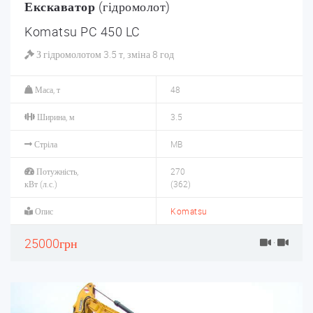
Екскаватор
(гідромолот)
Komatsu PC 450 LC
З гідромолотом 3.5 т, зміна 8 год
Маса, т
48
Ширина, м
3.5
Стріла
MB
Потужність,
270
кВт (л.с.)
(362)
Опис
Komatsu
25000грн
·