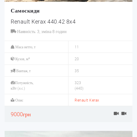
Самоскиди
Renault Kerax 440.42 8x4
Наявність: 3, зміна 8 годин
Маса нетто, т
11
Кузов, м³
20
Вантаж, т
35
Потужність,
323
кВт (л.с.)
(440)
Опис
Renault Kerax
9000грн
·