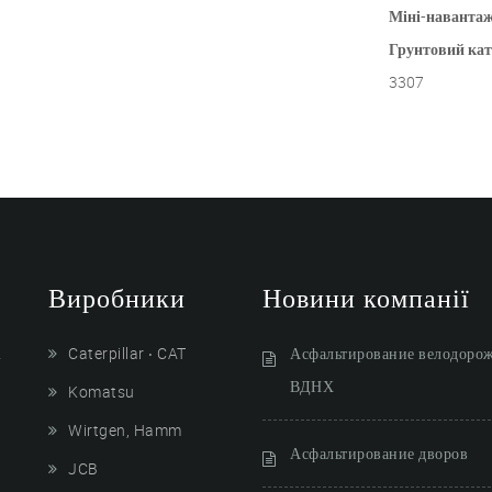
Міні-навантаж
Грунтовий кат
3307
Виробники
Новини компанії
і
Caterpillar ‧ CAT
Асфальтирование велодоро
ВДНХ
Komatsu
Wirtgen, Hamm
Асфальтирование дворов
JCB