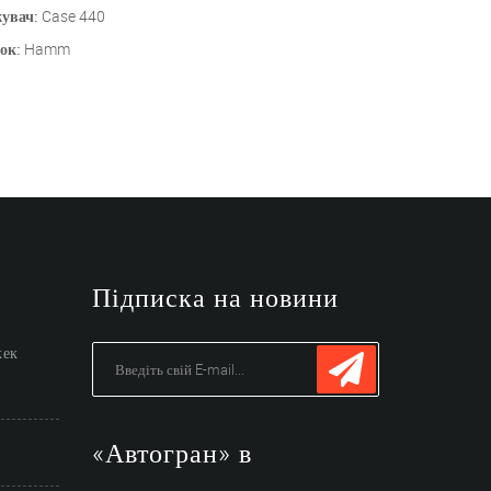
увач:
Case 440
ок:
Hamm
Підписка на новини
жек
«Автогран» в