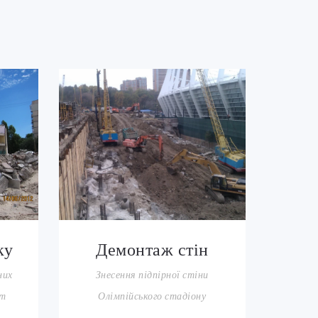
ку
Демонтаж стін
них
Знесення підпірної стіни
от
Олімпійського стадіону