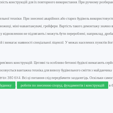
лісність конструкцій для їх повторного використання. При ручному розбира
льної техніки. При знесенні аварійних або старих будівель використовуєть
ножиці, міні-навантажувачі, грейфери. Вартість такого демонтажу значно 
ку відновленню не підлягають і можуть бути перероблені, наприклад, др
 і вимагає наявності спеціальної ліцензії. У межах населених пунктів йог
ев'яних конструкцій. Цегляні та особливо бетонні будівлі вимагають серй
стосовується вантажна техніка для вивозу будівельного сміття з майданч
ax 380 6X4. Всі ці питання слід передбачити заздалегідь. Оскільки само
будинку
,
роботи по знесенню споруд, фундаментів і конструкцій
в б