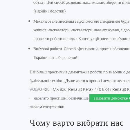
об'єкті. Цей спосіб дозволяє максимально зберегти ці
(відбійні молотки)
Механізоване знесення за допомогою спеціальної будіве
ковшові екскаватори, екскаватори-навантажувачі, гідро
провести роботи швидко. Конструкції знесеного будин
Вибухові роботи. Спосіб ефективний, проте небезпечний
України він заборонений
Найбільш простими в демонтажі є роботи по знесенню дер
будівельної техніки. Дуже часто в процесі демонтажу за
VOLVO 420 FMX 8x6, Renault Kerax 440 8X4 і Renault Ker
— набагато простіше і безпечніше
замовити демонтаж 
парком спецтехніки.
Чому варто вибрати нас