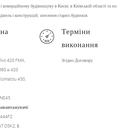
 комерційному будівництву в Києві, в Київській області та по
дівель і конструкцій, знесення старих будинків.
ьна
Терміни
виконання
lvo 420 FMX,
Згідно Договору
380 и 420
Komatsu 450,
INE45
авантажувачі:
 444F2
T D5K2, Б