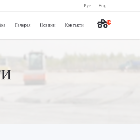
Рус
Eng
19
іка
Галерея
Новини
Контакти
ТИ