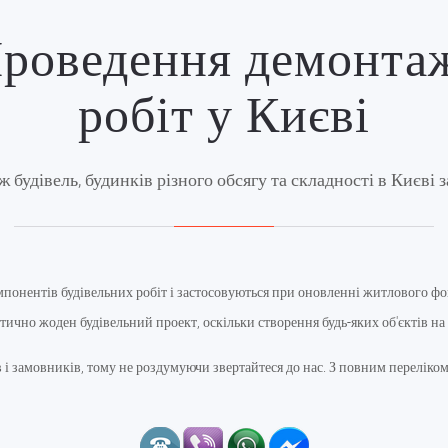
роведення демонта
робіт у Києві
ж будівель, будинків різного обсягу та складності в Києві 
онентів будівельних робіт і застосовуються при оновленні житлового фон
ктично жоден будівельний проект, оскільки створення будь-яких об'єктів на 
 і замовників, тому не роздумуючи звертайтеся до нас. З повним переліко