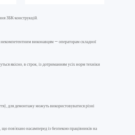
ння ЗБК-конструкцій.
у і некомпетентним виконавцям — операторам складної
уться якісно, в строк, із дотриманням усіх норм техніки
міття), для демонтажу можуть використовуватися різні
 що пов'язано насамперед із безпекою працівників на