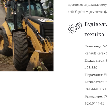
промисловому, житловому і
всій Україні — демонтаж бу
Будівел
техніка
Самоскиди:
Vo
Renault Kerax 
Екскаватори:
JCB 330
Гідромолот:
F
Екскаватори-н
CAT 444E, CAT
Бульдозери:
CA
10М.0111-1Е