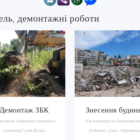
ель, демонтажні роботи
Знесення будин
Демонтаж ЗБК
Екскаватор на демонтаж
онтаж бетонних стовпів в
роботах, ківш, гідромол
санаторії смт.Козин