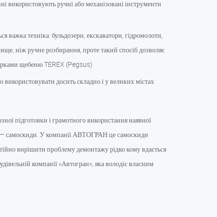
нні використовують ручні або механізовані інструменти
ся важка техніка: бульдозери, екскаватори, гідромолоти,
вище, ніж ручне розбирання, проте такий спосіб дозволяє
обарками щебеню TEREX (Pegsus)
о використовувати досить складно і у великих містах
озної підготовки і грамотного використання наявної
ика — самоскиди. У компанії АВТОГРАН це самоскиди
стійно вирішити проблему демонтажу рідко кому вдається
удівельній компанії «Автогран», яка володіє власним