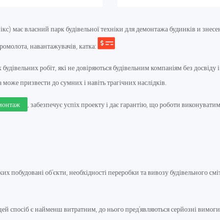
 має власний парк будівельної техніки для демонтажа будинків и знесе
дромолота, навантажувачів, катка:
 будівельних робіт, які не довіряються будівельним компаніям без досвід
може призвести до сумних і навіть трагічних наслідків.
монтаж
, забезпечує успіх проекту і дає гарантію, що роботи виконуватим
з яких побудовані об'єкти, необхідності переробки та вивозу будівельного с
ей спосіб є найменш витратним, до нього пред'являються серйозні вимоги,