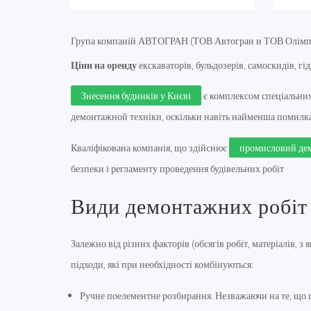
Група компаній АВТОГРАН (ТОВ Автогран и ТОВ Олімпікс)
Ціни на оренду
екскаваторів, бульдозерів, самоскидів, гі
Знесення будинків у Києві
є комплексом спеціальних
демонтажной техніки, оскільки навіть найменша помилка 
Кваліфікована компанія, що здійснює
промисловий де
безпеки і регламенту проведення будівельних робіт
Види демонтажних робіт
Залежно від різних факторів (обсягів робіт, матеріалів, 
підходи, які при необхідності комбінуються:
Ручне поелементне розбирання. Незважаючи на те, що ц