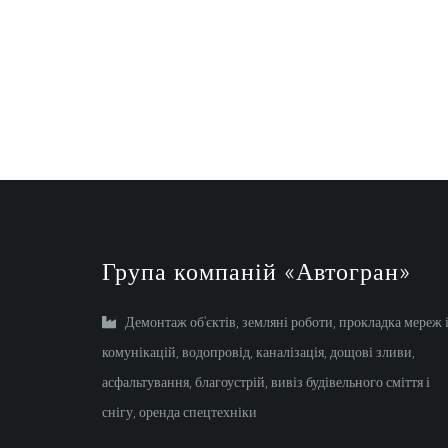
Група компаній «Автогран»
Демонтаж об'єктів, земляні роботи, прокладка мереж 
комунікацій, водопровід, каналізація, дощові зливи,
асфальтування, благоустрій, вивіз будівельного сміття і
снігу, оренда спецтехніки