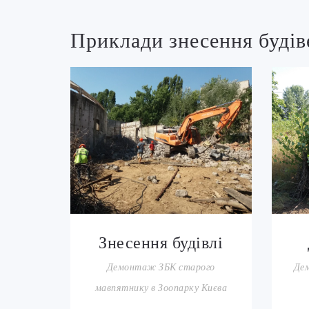
Приклади знесення будів
Знесення будівлі
Демонтаж ЗБК старого
Дем
мавпятнику в Зоопарку Києва