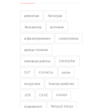
демонтаж
Автогран
Экскаватор
котлован
асфальтирование
спецтехника
аренда техники
земляные работы
Caterpillar
CAT
Komatsu
каток
погрузчик
благоустройство
JCB
CASE
HAMM
гидромолот
Renault Kerax