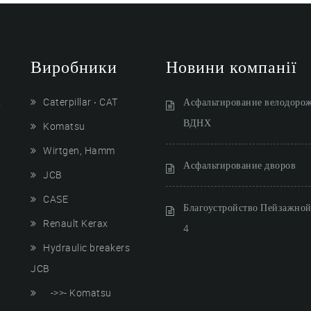
Виробники
Новини компанії
і
Caterpillar ‧ CAT
Асфальтирование велодоро
ВДНХ
Komatsu
Wirtgen, Hamm
Асфальтирование дворов
JCB
CASE
Благоустройство Пейзажной 
Renault Kerax
4
Hydraulic breakers
JCB
->>- Komatsu