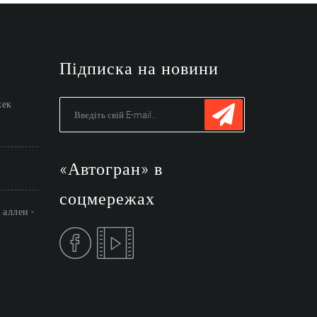
Підписка на новини
жек
«Автогран» в
соцмережах
аллеи -