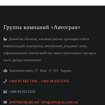
Группа компаний «Автогран»
Демонтаж объектов, земляные работы, прокладка сетей и
коммуникаций, водопровод, канализация, дождевые сливы,
асфальтирование, благоустройство, вывоз строительного мусора и
снега, аренда спецтехники
Залізничне шосе, 25 Київ 01103 Україна
+380 97 483 7398
+380 44 253 2352
+380 44 253 2352
36474069@ukr.net
info@avtogran.com.ua