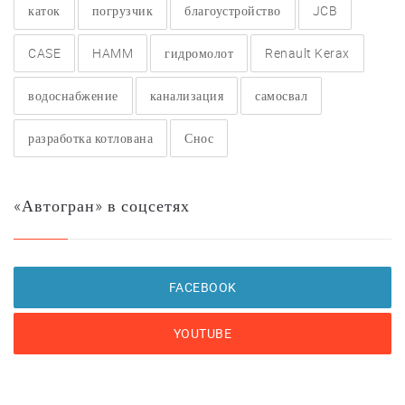
каток
погрузчик
благоустройство
JCB
CASE
HAMM
гидромолот
Renault Kerax
водоснабжение
канализация
самосвал
разработка котлована
Снос
«Автогран» в соцсетях
FACEBOOK
YOUTUBE