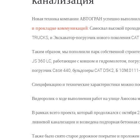
Новая техника компании АВТОГРАН успешно выполнила в
и прокладке коммуникаций
: Самосвал высокой прохо
TRUCKS, и Экскаватор-погрузчик нового поколения CAT 
Таким образом, мы пополнили парк собственной строите
JS 360 LC, работающие с ковшом и гидромолотом, погру
погрузчик Case 440, бульдозеры CAT D5K2, Б 10М.0111-
Спецификацию и технические характеристики можно пос
Видеоролик о ходе выполнения работ на улице Амосова 
В рамках всего проекта, который продолжался с октябр
ливневой канализации и возведена подпорная бетонная с
Также было снято старое дорожное поерытие и проложен 