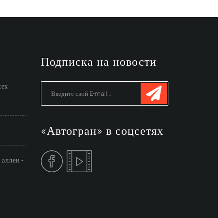
и
Подписка на новости
жек
«Автогран» в соцсетях
аллеи -