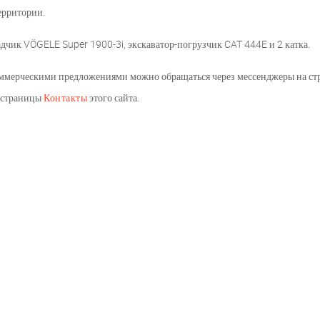
ерритории.
адчик VÖGELE Super 1900-3i, экскаватор-погрузчик CAT 444E и 2 катка.
оммерческими предложениями можно обращаться через мессенджеры на ст
 страницы
Контакты
этого сайта.