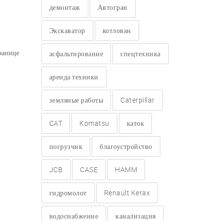
демонтаж
Автогран
Экскаватор
котлован
ранице
асфальтирование
спецтехника
аренда техники
земляные работы
Caterpillar
CAT
Komatsu
каток
погрузчик
благоустройство
JCB
CASE
HAMM
гидромолот
Renault Kerax
водоснабжение
канализация