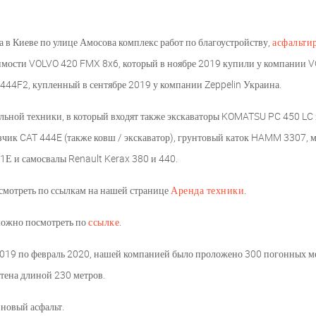
 Киеве по улице Амосова комплекс работ по благоустройству,
асфальти
димости VOLVO 420 FMX 8x6, который в ноябре 2019 купили у компании 
444F2, купленный в сентябре 2019 у компании Zeppelin Украина.
льной техники, в который входят также экскаваторы KOMATSU PC 450 LC
зчик CAT 444E (также ковш / экскаватор), грунтовый каток HAMM 3307, 
1Е и самосвалы Renault Kerax 380 и 440.
мотреть по ссылкам на нашей странице
Аренда техники
.
можно посмотреть по
ссылке
.
я 2019 по февраль 2020, нашей компанией было проложено 300 погонных м
тена длиной 230 метров.
новый асфальт.