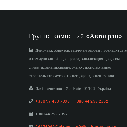
Группа компаний «Автогран»
Демонтаж объектов, земляные работы, прокладка сет
и коммуникаций, водопровод, канализация, дождевые
сливы, асфальтирование, благоустройство, вывоз
строительного мусора и снега, аренда спецтехники
Залізничне шосе, 25 Київ 01103 Україна
+380 97 483 7398
+380 44 253 2352
+380 44 253 2352
36474069@ukr.net
info@avtogran.com.ua