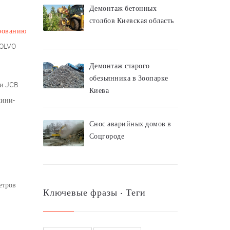
Демонтаж бетонных
столбов Киевская область
рованию
VOLVO
Демонтаж старого
обезьянника в Зоопарке
 и JCB
Киева
мини-
Снос аварийных домов в
Соцгороде
етров
Ключевые фразы ‧ Теги