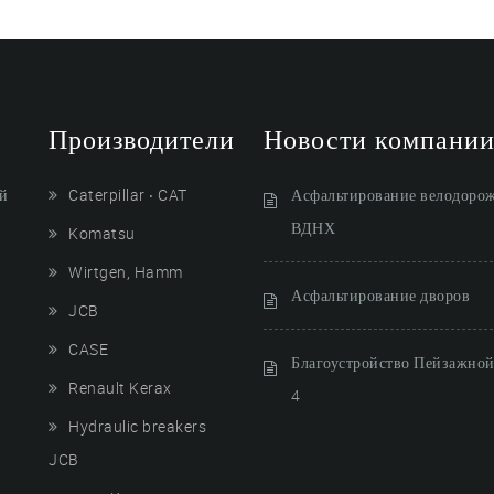
Производители
Новости компани
ей
Caterpillar ‧ CAT
Асфальтирование велодоро
ВДНХ
Komatsu
Wirtgen, Hamm
Асфальтирование дворов
JCB
CASE
Благоустройство Пейзажной 
Renault Kerax
4
Hydraulic breakers
JCB