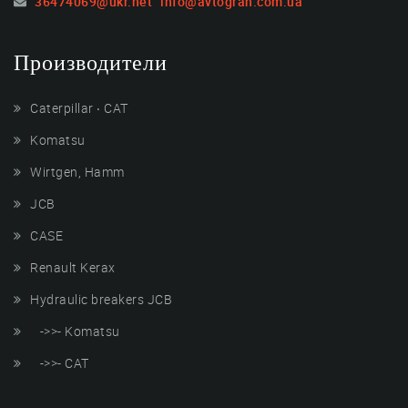
36474069@ukr.net
info@avtogran.com.ua
Производители
Caterpillar ‧ CAT
Komatsu
Wirtgen, Hamm
JCB
CASE
Renault Kerax
Hydraulic breakers JCB
->>- Komatsu
->>- CAT