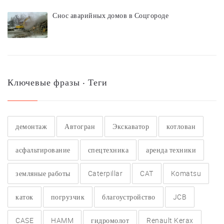
Снос аварийных домов в Соцгороде
Ключевые фразы ‧ Теги
демонтаж
Автогран
Экскаватор
котлован
асфальтирование
спецтехника
аренда техники
земляные работы
Caterpillar
CAT
Komatsu
каток
погрузчик
благоустройство
JCB
CASE
HAMM
гидромолот
Renault Kerax