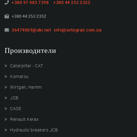
+380 97 483 7398
+380 44 253 2352
+380 44 253 2352
36474069@ukr.net
info@avtogran.com.ua
Производители
Caterpillar ‧ CAT
Komatsu
Wirtgen, Hamm
JCB
CASE
Renault Kerax
Hydraulic breakers JCB