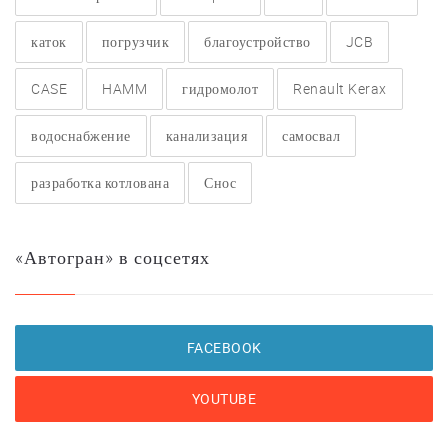
каток
погрузчик
благоустройство
JCB
CASE
HAMM
гидромолот
Renault Kerax
водоснабжение
канализация
самосвал
разработка котлована
Снос
«Автогран» в соцсетях
FACEBOOK
YOUTUBE