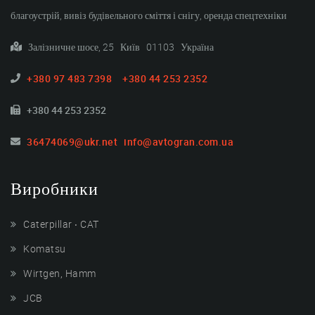
благоустрій, вивіз будівельного сміття і снігу, оренда спецтехніки
Залізничне шосе, 25 Київ 01103 Україна
+380 97 483 7398
+380 44 253 2352
+380 44 253 2352
36474069@ukr.net
info@avtogran.com.ua
Виробники
Caterpillar ‧ CAT
Komatsu
Wirtgen, Hamm
JCB