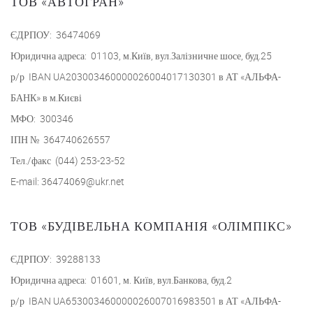
ТОВ «АВТОГРАН»
ЄДРПОУ: 36474069
Юридична адреса: 01103, м.Київ, вул.Залізничне шосе, буд.25
р/р IBAN UA203003460000026004017130301 в АТ «АЛЬФА-
БАНК» в м.Києві
МФО: 300346
ІПН № 364740626557
Тел./факс (044) 253-23-52
E-mail: 36474069@ukr.net
ТОВ «БУДІВЕЛЬНА КОМПАНІЯ «ОЛІМПІКС»
ЄДРПОУ: 39288133
Юридична адреса: 01601, м. Київ, вул.Банкова, буд.2
р/р IBAN UA653003460000026007016983501 в АТ «АЛЬФА-