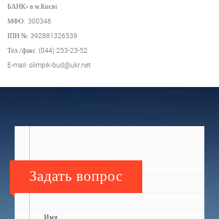
БАНК» в м.Києві
МФО: 300346
ІПН № 392881326539
Тел./факс (044) 253-23-52
E-mail: olimpik-bud@ukr.net
Задать вопрос
Имя