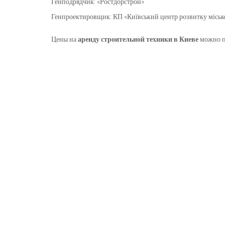
Генподрядчик: «Ростдорстрой»
Генпроектировщик: КП «Київський центр розвитку міськ
Цены на
аренду строительной техники в Киеве
можно п