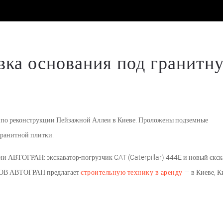
ка основания под гранитн
 по реконструкции Пейзажной Аллеи в Киеве. Проложены подземные
гранитной плитки.
ии АВТОГРАН: экскаватор-погрузчик CAT (Caterpillar) 444E и новый єкск
ТОВ АВТОГРАН предлагает
строительную технику в аренду
— в Киеве, К