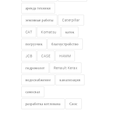
аренда техники
земляные работы
Caterpillar
CAT
Komatsu
каток
погрузчик
благоустройство
JCB
CASE
HAMM
гидромолот
Renault Kerax
водоснабжение
канализация
самосвал
разработка котлована
Снос