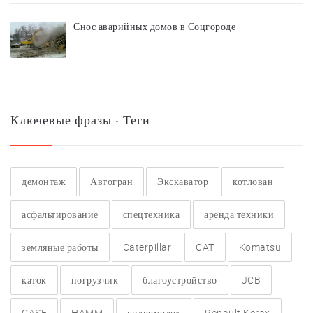
Снос аварийных домов в Соцгороде
Ключевые фразы ‧ Теги
демонтаж
Автогран
Экскаватор
котлован
асфальтирование
спецтехника
аренда техники
земляные работы
Caterpillar
CAT
Komatsu
каток
погрузчик
благоустройство
JCB
CASE
HAMM
гидромолот
Renault Kerax