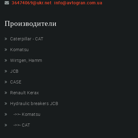
36474069@ukr.net
info@avtogran.com.ua
Производители
Caterpillar ‧ CAT
Komatsu
Wirtgen, Hamm
JCB
CASE
Renault Kerax
Hydraulic breakers JCB
->>- Komatsu
->>- CAT