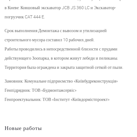
в Киеве: Ковшовый экскаватор JCB JS 360 LC и Экскаватор-
погрузчик CAT 444 E.
Срок выполнения Демонтажа с вывозом и утилизацией
строительного мусора составил 10 рабочих дней.
Работы проводились в непосредственной близости с прудами
действующего Зоопарка, в котором живут лебеди и пеликаны.
Территория была ограждена и закрыта защитной сеткой от пыли.
Замовник: Комунальне підприємство «Київбудреконструкція»
Генпідрядник: ТОВ «Будмонтажсервіс»
Генпроектувальник: ТОВ «Інститут «Київдормістпроект»
Новые работы