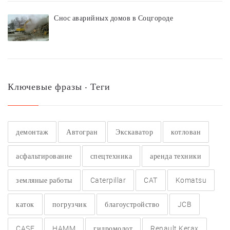
Снос аварийных домов в Соцгороде
Ключевые фразы ‧ Теги
демонтаж
Автогран
Экскаватор
котлован
асфальтирование
спецтехника
аренда техники
земляные работы
Caterpillar
CAT
Komatsu
каток
погрузчик
благоустройство
JCB
CASE
HAMM
гидромолот
Renault Kerax