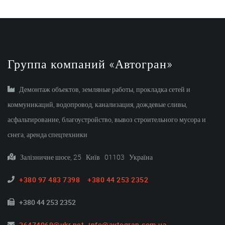
Группа компаний «Автогран»
Демонтаж объектов, земляные работы, прокладка сетей и
коммуникаций, водопровод, канализация, дождевые сливы,
асфальтирование, благоустройство, вывоз строительного мусора и
снега, аренда спецтехники
Залізничне шосе, 25 Київ 01103 Україна
+380 97 483 7398
+380 44 253 2352
+380 44 253 2352
36474069@ukr.net
info@avtogran.com.ua