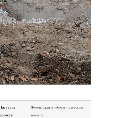
Название
Демонтажные работы - Киевский
проекта
зоопарк